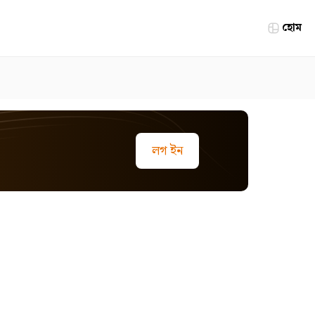
হোম
লগ ইন