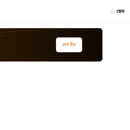
হোম
লগ ইন