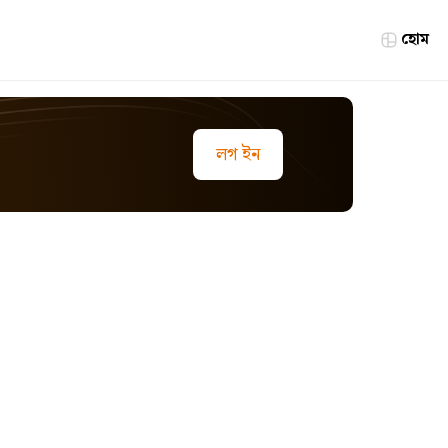
হোম
লগ ইন