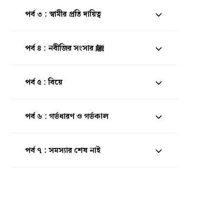
পর্ব ৩ : স্বামীর প্রতি দায়িত্ব
পর্ব ৪ : নবীজির সংসার ﷺ
পর্ব ৫ : বিয়ে
পর্ব ৬ : গর্ভধারণ ও গর্ভকাল
পর্ব ৭ : সমস্যার শেষ নাই