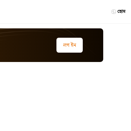
হোম
লগ ইন