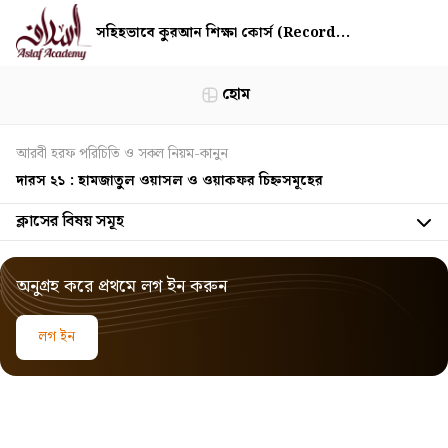
সহিহভাবে কুরআন শিক্ষা কোর্স (Record...
হোম
আরবী হরফ পরিচিতি ও সকল নিয়ম-কানুন
দারস ২১ : হামজাতুল ওয়াসল ও ওয়াকফর চিহ্নসমূহের
ক্লাসের বিষয় সমূহ
অনুগ্রহ করে প্রথমে লগ ইন করুন
লগ ইন