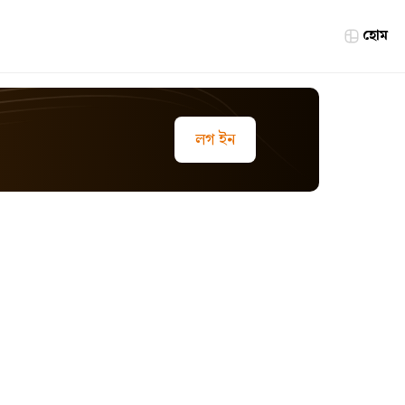
হোম
লগ ইন