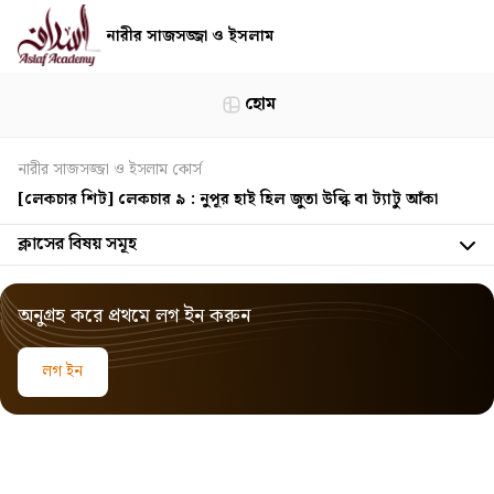
নারীর সাজসজ্জা ও ইসলাম
হোম
নারীর সাজসজ্জা ও ইসলাম কোর্স
[লেকচার শিট] লেকচার ৯ : নুপূর হাই হিল জুতা উল্কি বা ট্যাটু আঁকা
ক্লাসের বিষয় সমূহ
অনুগ্রহ করে প্রথমে লগ ইন করুন
লগ ইন