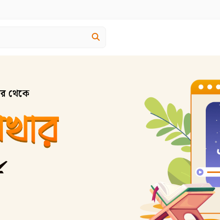
ের থেকে
ম