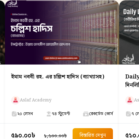
ইমাম নববী রহ. এর চল্লিশ হাদিস (ব্যাখ্যাসহ)
Daily L
Aslaf Academy
As
২০ লেসন
৭৪ স্টুডেন্ট
রেকর্ডেড কোর্স
৭ ল
৫৯০.০০৳
৫১০
বিস্তারিত দেখুন
১,৬০০.০০৳