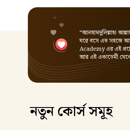
“আলহামদুলিল্লাহ! আল্
ঘরে বসে এত সহজে আর
Academy এর এই প্রচ
আর এই একাডেমী থেকে
নতুন কোর্স সমূহ