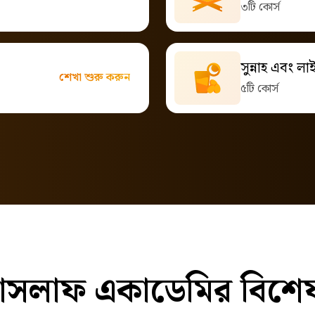
৩টি কোর্স
সুন্নাহ এবং ল
শেখা শুরু করুন
৫টি কোর্স
সলাফ একাডেমির বিশেষত