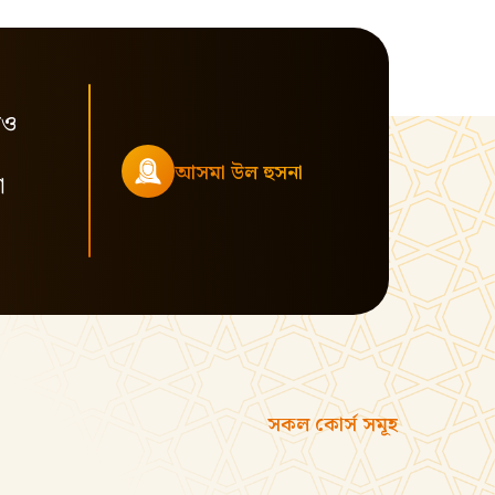
াও
আসমা উল হুসনা
া
সকল কোর্স সমূহ