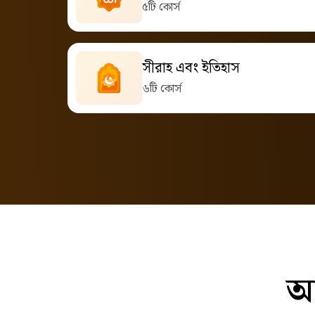
৫টি কোর্স
সীরাহ এবং ইতিহাস
৬টি কোর্স
আ