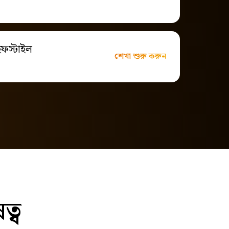
াইফস্টাইল
শেখা শুরু করুন
্ব