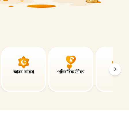
আদব-কায়দা
পারিবারিক জীবন
নতুন কোর্স