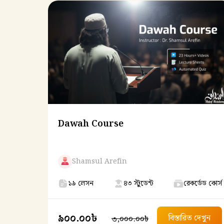
Dawah Course
Shamsul Arefin
১৯ লেসন
৪৩ স্টুডেন্ট
রেকর্ডেড কোর্স
৯০০.০০৳
বিস্তারিত দেখুন
৩,০০০.০০৳