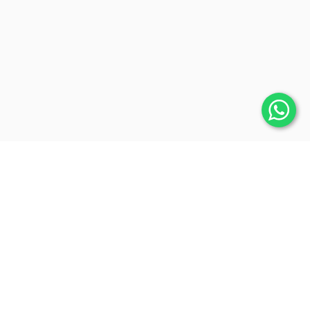
আসলাফ একাডেমি